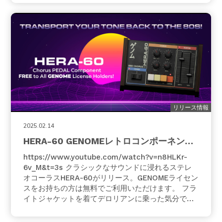
現代のバックラインコントロールの決定的な分岐点
となります。ツインチャンネル制御、互…
リリース情報
2025.02.14
HERA-60 GENOMEレトロコンポーネン
ト！
https://www.youtube.com/watch?v=n8HLKr-
6v_M&t=3s クラシックなサウンドに浸れるステレ
オコーラスHERA-60がリリース。GENOMEライセン
スをお持ちの方は無料でご利用いただけます。 フラ
イトジャケットを着てデロリアンに乗った気分で、
HERA-60のノスタルジックな80年代BBDスタイル
のコーラスに飛び込んでみよう！名高いRoland®