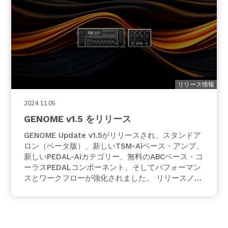
リリース情報
2024.11.05
GENOME v1.5 をリリース
GENOME Update v1.5がリリースされ、スタンドア
ロン（ベータ版）、新しいTSM-Aiベース・アンプ、
新しいPEDAL-Aiカテゴリー、無料のABCベース・コ
ーラスPEDALコンポーネント、そしてパフォーマン
スとワークフローが強化されました。 リリースノー
ト v1.5からGENOMEに以下の新機能が追加されま
した。 ・新機能 GENOME スタンドアロンアプリケ
ーションがリリースされま…